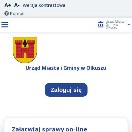
A+
A-
Wersja kontrastowa
Pomoc
Urząd Miasta i
account_balance
Gminy w
Olkuszu
Urząd Miasta i Gminy w Olkuszu
Zaloguj się
Załatwiaj sprawy on-line