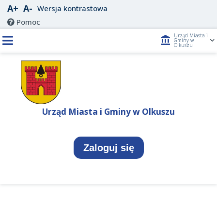
A+
A-
Wersja kontrastowa
Pomoc
Urząd Miasta i
account_balance
Gminy w
Olkuszu
Urząd Miasta i Gminy w Olkuszu
Zaloguj się