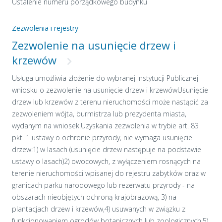
Ustalenie numeru porządkowego budynku
Zezwolenia i rejestry
Zezwolenie na usunięcie drzew i
krzewów
Usługa umożliwia złożenie do wybranej Instytucji Publicznej
wniosku o zezwolenie na usunięcie drzew i krzewówUsunięcie
drzew lub krzewów z terenu nieruchomości może nastąpić za
zezwoleniem wójta, burmistrza lub prezydenta miasta,
wydanym na wniosek.Uzyskania zezwolenia w trybie art. 83
pkt. 1 ustawy o ochronie przyrody, nie wymaga usunięcie
drzew:1) w lasach (usunięcie drzew następuje na podstawie
ustawy o lasach)2) owocowych, z wyłączeniem rosnących na
terenie nieruchomości wpisanej do rejestru zabytków oraz w
granicach parku narodowego lub rezerwatu przyrody - na
obszarach nieobjętych ochroną krajobrazową, 3) na
plantacjach drzew i krzewów,4) usuwanych w związku z
funkcjonowaniem ogrodów botanicznych lub zoologicznych,5)